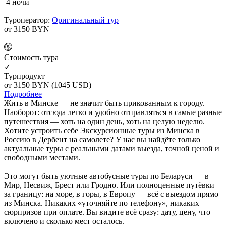
4 ночи
Туроператор:
Оригинальный тур
от 3150
BYN
Cтоимость тура
✓
Турпродукт
от 3150
BYN
(1045 USD)
Подробнее
Жить в Минске — не значит быть прикованным к городу.
Наоборот: отсюда легко и удобно отправляться в самые разные
путешествия — хоть на один день, хоть на целую неделю.
Хотите устроить себе Экскурсионные туры из Минска в
Россию в Дербент на самолете? У нас вы найдёте только
актуальные туры с реальными датами выезда, точной ценой и
свободными местами.
Это могут быть уютные автобусные туры по Беларуси — в
Мир, Несвиж, Брест или Гродно. Или полноценные путёвки
за границу: на море, в горы, в Европу — всё с выездом прямо
из Минска. Никаких «уточняйте по телефону», никаких
сюрпризов при оплате. Вы видите всё сразу: дату, цену, что
включено и сколько мест осталось.