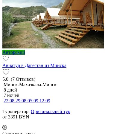
Авторский
Авиатур в Дагестан из Минска
5.0
(7 Отзывов)
Минск-Махачкала-Минск
8 дней
7 ночей
22.08
29.08
05.09
12.09
Туроператор:
Оригинальный тур
от 3391
BYN
Cтоимость тура