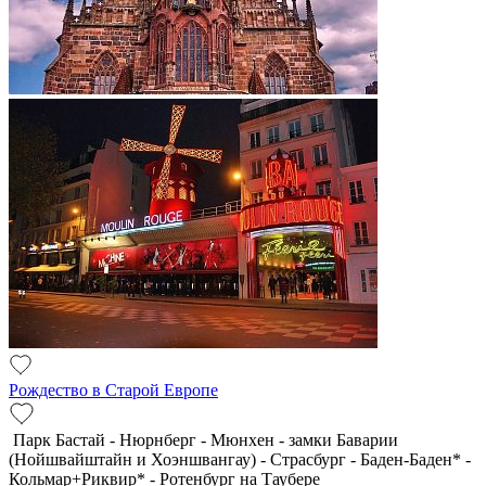
Рождество в Старой Европе
Парк Бастай - Нюрнберг - Мюнхен - замки Баварии
(Нойшвайштайн и Хоэншвангау) - Страсбург - Баден-Баден* -
Кольмар+Риквир* - Ротенбург на Таубере