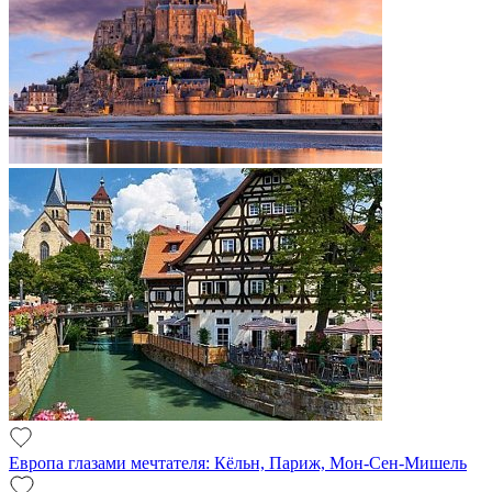
Европа глазами мечтателя: Кёльн, Париж, Мон-Сен-Мишель