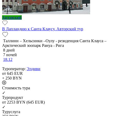
Авторский
В Лапландию к Санта Клаусу. Авторский тур
Таллинн – Хельсинки –Оулу - резиденция Санта Клауса –
Арктический зоопарк Рануа - Рига
8 дней
7 ночей
18.12
Туроператор:
Элдиви
от 645
EUR
+ 250
BYN
Cтоимость тура
✓
Турпродукт
от 2253
BYN
(645 EUR)
✓
Туруслуга