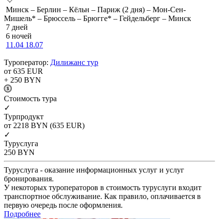
Минск – Берлин – Кёльн – Париж (2 дня) – Мон-Сен-
Мишель* – Брюссель – Брюгге* – Гейдельберг – Минск
7 дней
6 ночей
11.04
18.07
Туроператор:
Дилижанс тур
от 635
EUR
+ 250
BYN
Cтоимость тура
✓
Турпродукт
от 2218
BYN
(635 EUR)
✓
Туруслуга
250
BYN
Туруслуга - оказание информационных услуг и услуг
бронирования.
У некоторых туроператоров в стоимость туруслуги входит
транспортное обслуживание. Как правило, оплачивается в
первую очередь после оформления.
Подробнее