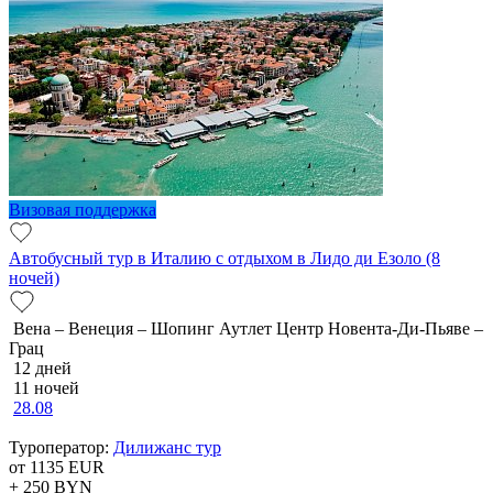
Визовая поддержка
Автобусный тур в Италию с отдыхом в Лидо ди Езоло (8
ночей)
Вена – Венеция – Шопинг Аутлет Центр Новента-Ди-Пьяве –
Грац
12 дней
11 ночей
28.08
Туроператор:
Дилижанс тур
от 1135
EUR
+ 250
BYN