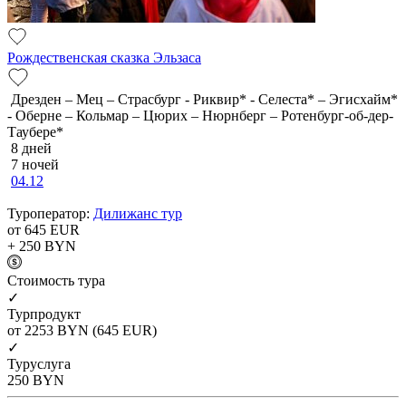
Рождественская сказка Эльзаса
Дрезден – Мец – Страсбург - Риквир* - Селеста* – Эгисхайм*
- Оберне – Кольмар – Цюрих – Нюрнберг – Ротенбург-об-дер-
Таубере*
8 дней
7 ночей
04.12
Туроператор:
Дилижанс тур
от 645
EUR
+ 250
BYN
Cтоимость тура
✓
Турпродукт
от 2253
BYN
(645 EUR)
✓
Туруслуга
250
BYN