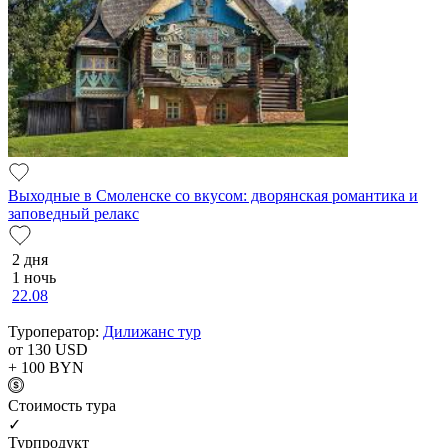
Выходные в Смоленске со вкусом: дворянская романтика и
заповедный релакс
2 дня
1 ночь
22.08
Туроператор:
Дилижанс тур
от 130
USD
+ 100
BYN
Cтоимость тура
✓
Турпродукт