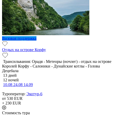
Визовая поддержка
Отдых на острове Корфу
Трансильвания: Орадя - Метеоры (ночлег) - отдых на острове
Королей Корфу - Салоники - Дунайские котлы - Голова
Децебала
13 дней
12 ночей
10.08
24.08
14.09
Туроператор:
Экотур-6
от 530
EUR
+ 230
EUR
Cтоимость тура