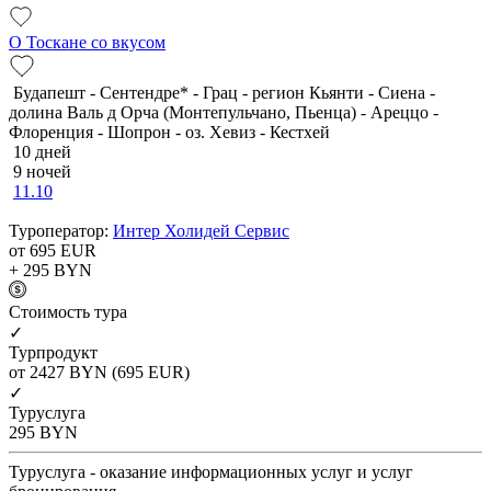
О Тоскане со вкусом
Будапешт - Сентендре* - Грац - регион Кьянти - Сиена -
долина Валь д Орча (Монтепульчано, Пьенца) - Ареццо -
Флоренция - Шопрон - оз. Хевиз - Кестхей
10 дней
9 ночей
11.10
Туроператор:
Интер Холидей Сервис
от 695
EUR
+ 295
BYN
Cтоимость тура
✓
Турпродукт
от 2427
BYN
(695 EUR)
✓
Туруслуга
295
BYN
Туруслуга - оказание информационных услуг и услуг