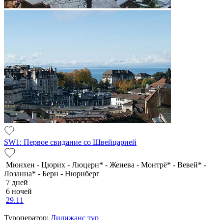
SW1: Первое свидание со Швейцарией
Мюнхен - Цюрих - Люцерн* - Женева - Монтрё* - Вевей* -
Лозанна* - Берн - Нюрнберг
7 дней
6 ночей
29.11
Туроператор:
Дилижанс тур