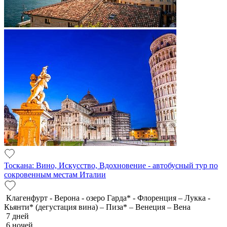
Тоскана: Вино, Искусство, Вдохновение - автобусный тур по
сокровенным местам Италии
Клагенфурт - Верона - озеро Гарда* - Флоренция – Лукка -
Кьянти* (дегустация вина) – Пиза* – Венеция – Вена
7 дней
6 ночей