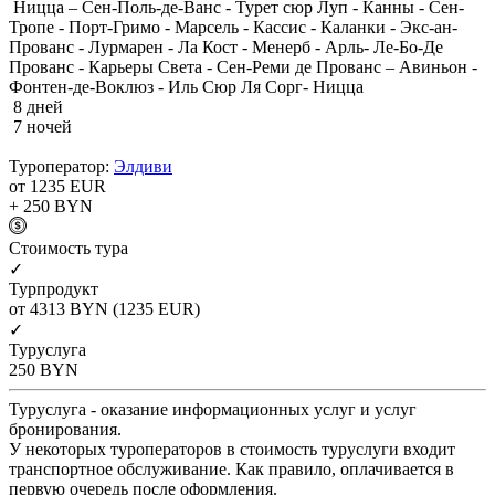
Ницца – Сен-Поль-де-Ванс - Турет сюр Луп - Канны - Сен-
Тропе - Порт-Гримо - Марсель - Кассис - Каланки - Экс-ан-
Прованс - Лурмарен - Ла Кост - Менерб - Арль- Ле-Бо-Де
Прованс - Карьеры Света - Сен-Реми де Прованс – Авиньон -
Фонтен-де-Воклюз - Иль Сюр Ля Сорг- Ницца
8 дней
7 ночей
Туроператор:
Элдиви
от 1235
EUR
+ 250
BYN
Cтоимость тура
✓
Турпродукт
от 4313
BYN
(1235 EUR)
✓
Туруслуга
250
BYN
Туруслуга - оказание информационных услуг и услуг
бронирования.
У некоторых туроператоров в стоимость туруслуги входит
транспортное обслуживание. Как правило, оплачивается в
первую очередь после оформления.