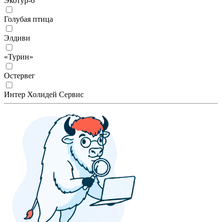
Экотур-6
Голубая птица
Элдиви
«Турин»
Остервег
Интер Холидей Сервис