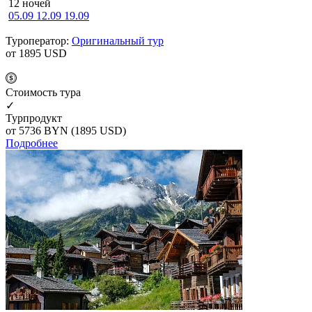
12 ночей
05.09
12.09
19.09
Туроператор:
Оригинальный тур
от 1895
USD
Cтоимость тура
✓
Турпродукт
от 5736
BYN
(1895 USD)
Подробнее