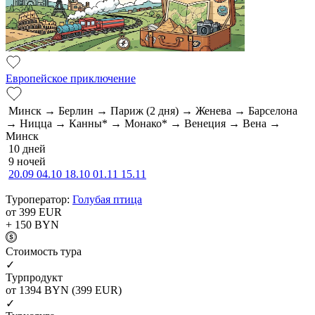
Европейское приключение
Минск → Берлин → Париж (2 дня) → Женева → Барселона
→ Ницца → Канны* → Монако* → Венеция → Вена →
Минск
10 дней
9 ночей
20.09
04.10
18.10
01.11
15.11
Туроператор:
Голубая птица
от 399
EUR
+ 150
BYN
Cтоимость тура
✓
Турпродукт
от 1394
BYN
(399 EUR)
✓