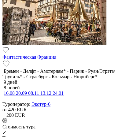
Фантастическая Франция
Бремен - Делфт - Амстердам* - Париж - Руан/Этрэта/
Трувиль* - Страсбург - Кольмар - Нюрнберг*
9 дней
8 ночей
16.08
20.09
08.11
13.12
24.01
Туроператор:
Экотур-6
от 420
EUR
+ 200
EUR
Cтоимость тура
✓