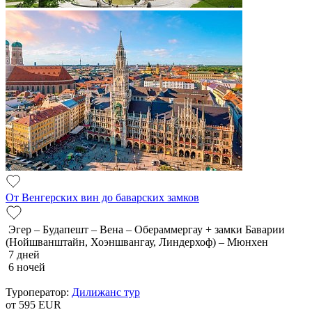
От Венгерских вин до баварских замков
Эгер – Будапешт – Вена – Обераммергау + замки Баварии
(Нойшванштайн, Хоэншвангау, Линдерхоф) – Мюнхен
7 дней
6 ночей
Туроператор:
Дилижанс тур
от 595
EUR