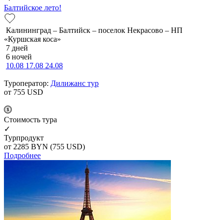
Балтийское лето!
Калининград – Балтийск – поселок Некрасово – НП
«Куршская коса»
7 дней
6 ночей
10.08
17.08
24.08
Туроператор:
Дилижанс тур
от 755
USD
Cтоимость тура
✓
Турпродукт
от 2285
BYN
(755 USD)
Подробнее