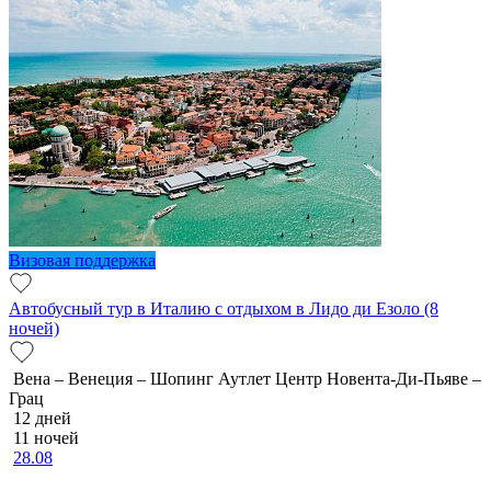
Визовая поддержка
Автобусный тур в Италию с отдыхом в Лидо ди Езоло (8
ночей)
Вена – Венеция – Шопинг Аутлет Центр Новента-Ди-Пьяве –
Грац
12 дней
11 ночей
28.08