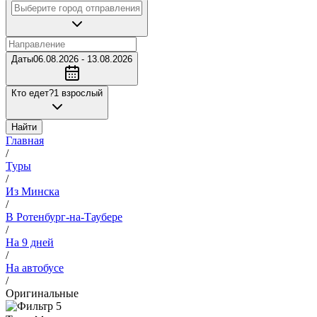
Даты
06.08.2026 - 13.08.2026
Кто едет?
1 взрослый
Найти
Главная
/
Туры
/
Из Минска
/
В Ротенбург-на-Таубере
/
На 9 дней
/
На автобусе
/
Оригинальные
5