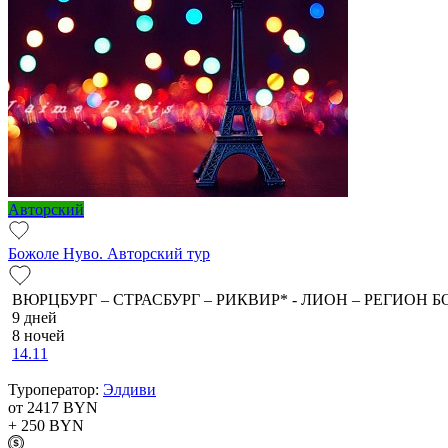
Авторский
Божоле Нуво. Авторский тур
ВЮРЦБУРГ – СТРАСБУРГ – РИКВИР* - ЛИОН – РЕГИОН Б
9 дней
8 ночей
14.11
Туроператор:
Элдиви
от 2417
BYN
+ 250
BYN