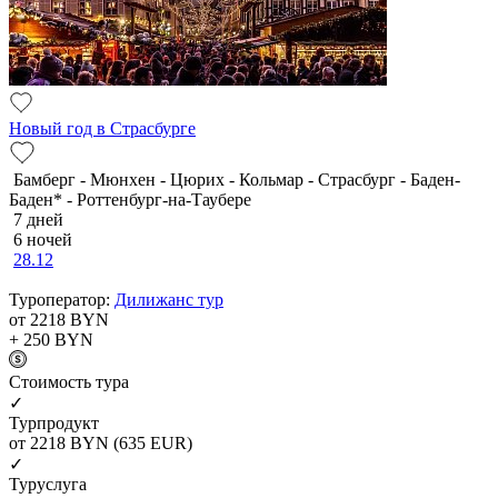
Новый год в Страсбурге
Бамберг - Мюнхен - Цюрих - Кольмар - Страсбург - Баден-
Баден* - Роттенбург-на-Таубере
7 дней
6 ночей
28.12
Туроператор:
Дилижанс тур
от 2218
BYN
+ 250
BYN
Cтоимость тура
✓
Турпродукт
от 2218
BYN
(635 EUR)
✓
Туруслуга