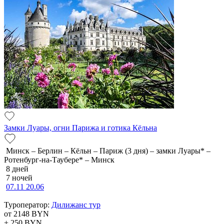
Замки Луары, огни Парижа и готика Кёльна
Минск – Берлин – Кёльн – Париж (3 дня) – замки Луары* –
Ротенбург-на-Таубере* – Минск
8 дней
7 ночей
07.11
20.06
Туроператор:
Дилижанс тур
от 2148
BYN
+ 250
BYN