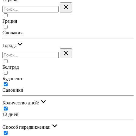
Греция
Словакия
Город:
Белград
Будапешт
Салоники
Количество дней:
12 дней
Cпособ передвижения: