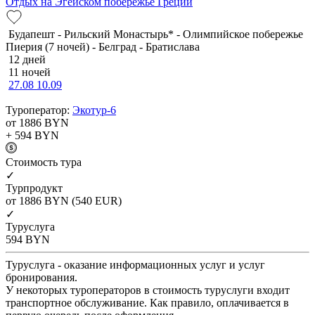
Отдых на Эгейском побережье Греции
Будапешт - Рильский Монастырь* - Олимпийское побережье
Пиерия (7 ночей) - Белград - Братислава
12 дней
11 ночей
27.08
10.09
Туроператор:
Экотур-6
от 1886
BYN
+ 594
BYN
Cтоимость тура
✓
Турпродукт
от 1886
BYN
(540 EUR)
✓
Туруслуга
594
BYN
Туруслуга - оказание информационных услуг и услуг
бронирования.
У некоторых туроператоров в стоимость туруслуги входит
транспортное обслуживание. Как правило, оплачивается в