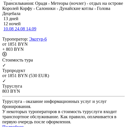
Трансильвания: Орадя - Метеоры (ночлег) - отдых на острове
Королей Корфу - Салоники - Дунайские котлы - Голова
Децебала
13 дней
12 ночей
10.08
24.08
14.09
Туроператор:
Экотур-6
от 1851
BYN
+ 803
BYN
Cтоимость тура
✓
Турпродукт
от 1851
BYN
(530 EUR)
✓
Туруслуга
803
BYN
Туруслуга - оказание информационных услуг и услуг
бронирования.
У некоторых туроператоров в стоимость туруслуги входит
транспортное обслуживание. Как правило, оплачивается в
первую очередь после оформления.
Подробнее