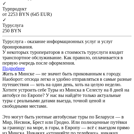
✓
Турпродукт
от 2253
BYN
(645 EUR)
✓
Туруслуга
250
BYN
Туруслуга - оказание информационных услуг и услуг
бронирования.
У некоторых туроператоров в стоимость туруслуги входит
транспортное обслуживание. Как правило, оплачивается в
первую очередь после оформления.
Подробнее
Жить в Минске — не значит быть прикованным к городу.
Наоборот: отсюда легко и удобно отправляться в самые разные
путешествия — хоть на один день, хоть на целую неделю.
Хотите устроить себе Туры из Минска в Селесту на 8 дней на
автобусе по Европе? У нас вы найдёте только актуальные
туры с реальными датами выезда, точной ценой и
свободными местами.
Это могут быть уютные автобусные туры по Беларуси — в
Мир, Несвиж, Брест или Гродно. Или полноценные путёвки
за границу: на море, в горы, в Европу — всё с выездом прямо
из Минска. Никаких «уточняйте по телефону», никаких