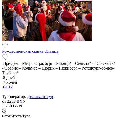
Рождественская сказка Эльзаса
Дрезден – Мец – Страсбург - Риквир* - Селеста* – Эгисхайм*
- Оберне – Кольмар – Цюрих – Нюрнберг – Ротенбург-об-дер-
Таубере*
8 дней
7 ночей
04.12
Туроператор:
Дилижанс тур
от 2253
BYN
+ 250
BYN
Cтоимость тура