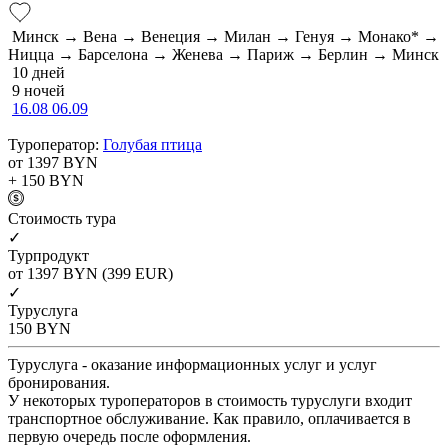
Минск → Вена → Венеция → Милан → Генуя → Монако* →
Ницца → Барселона → Женева → Париж → Берлин → Минск
10 дней
9 ночей
16.08
06.09
Туроператор:
Голубая птица
от 1397
BYN
+ 150
BYN
Cтоимость тура
✓
Турпродукт
от 1397
BYN
(399 EUR)
✓
Туруслуга
150
BYN
Туруслуга - оказание информационных услуг и услуг
бронирования.
У некоторых туроператоров в стоимость туруслуги входит
транспортное обслуживание. Как правило, оплачивается в
первую очередь после оформления.