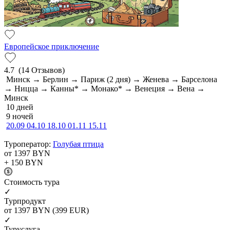
Европейское приключение
4.7
(14 Отзывов)
Минск → Берлин → Париж (2 дня) → Женева → Барселона
→ Ницца → Канны* → Монако* → Венеция → Вена →
Минск
10 дней
9 ночей
20.09
04.10
18.10
01.11
15.11
Туроператор:
Голубая птица
от 1397
BYN
+ 150
BYN
Cтоимость тура
✓
Турпродукт
от 1397
BYN
(399 EUR)
✓
Туруслуга