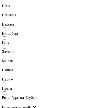
Вена
Венеция
Верона
Вюрцбург
Генуя
Женева
Милан
Ницца
Париж
Прага
Ротенбург-на-Таубере
Количество дней: