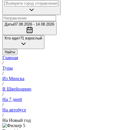
Даты
07.08.2026 - 14.08.2026
Кто едет?
1 взрослый
Найти
Главная
/
Туры
/
Из Минска
/
В Швейцарию
/
На 7 дней
/
На автобусе
/
На Новый год
5