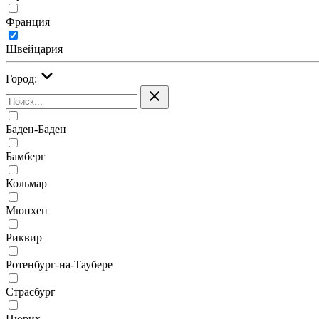
Франция
Швейцария
Город:
Баден-Баден
Бамберг
Кольмар
Мюнхен
Риквир
Ротенбург-на-Таубере
Страсбург
Цюрих