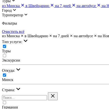
Туры
из Минска
в Швейцарию
на 7 дней
на автобусе
на 
Город
Туроператор
Фильтры
Очистить всё
из Минска
в Швейцарию
на 7 дней
на автобусе
на Но
Тип услуги:
Туры
Экскурсии
Откуда:
Минск
Страна:
Германия