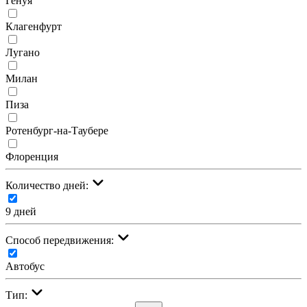
Генуя
Клагенфурт
Лугано
Милан
Пиза
Ротенбург-на-Таубере
Флоренция
Количество дней:
9 дней
Cпособ передвижения:
Автобус
Тип: