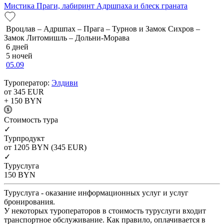
Мистика Праги, лабиринт Адршпаха и блеск граната
Вроцлав – Адршпах – Прага – Турнов и Замок Сихров –
Замок Литомишль – Дольни-Морава
6 дней
5 ночей
05.09
Туроператор:
Элдиви
от 345
EUR
+ 150
BYN
Cтоимость тура
✓
Турпродукт
от 1205
BYN
(345 EUR)
✓
Туруслуга
150
BYN
Туруслуга - оказание информационных услуг и услуг
бронирования.
У некоторых туроператоров в стоимость туруслуги входит
транспортное обслуживание. Как правило, оплачивается в