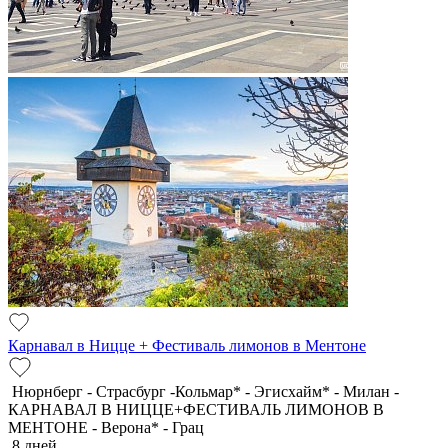
Карнавал в Ницце + Фестиваль лимонов в Ментоне
Нюрнберг - Страсбург -Кольмар* - Эгисхайм* - Милан -
КАРНАВАЛ В НИЦЦЕ+ФЕСТИВАЛЬ ЛИМОНОВ В
МЕНТОНЕ - Верона* - Грац
8 дней