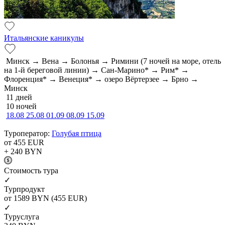
Итальянские каникулы
Минск → Вена → Болонья → Римини (7 ночей на море, отель
на 1-й береговой линии) → Сан-Марино* → Рим* →
Флоренция* → Венеция* → озеро Вёртерзее → Брно →
Минск
11 дней
10 ночей
18.08
25.08
01.09
08.09
15.09
Туроператор:
Голубая птица
от 455
EUR
+ 240
BYN
Cтоимость тура
✓
Турпродукт
от 1589
BYN
(455 EUR)
✓
Туруслуга