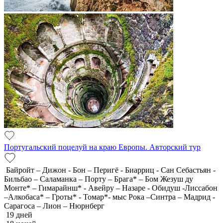
Португальский поцелуй на краю Европы. Авторский тур
Байройт – Дижон - Бон – Перигё - Биарриц - Сан Себастьян -
Бильбао – Саламанка – Порту – Брага* – Бом Жезуш ду
Монте* – Гимарайнш* - Авейру – Назаре - Обидуш -Лиссабон
–Алкобаса* – Гроты* - Томар*- мыс Рока –Синтра – Мадрид -
Сарагоса – Лион – Нюрнберг
19 дней