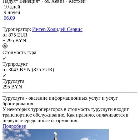
Падуя* Венеция* - оз. Хевиз - Кестхей
10 дней
9 ночей
06.09
Туроператор:
Интер Холидей Сервис
от 875
EUR
+ 295
BYN
Cтоимость тура
✓
Турпродукт
от 3043
BYN
(875 EUR)
✓
Туруслуга
295
BYN
Туруслуга - оказание информационных услуг и услуг
бронирования.
У некоторых туроператоров в стоимость туруслуги входит
транспортное обслуживание. Как правило, оплачивается в
первую очередь после оформления.
Подробнее