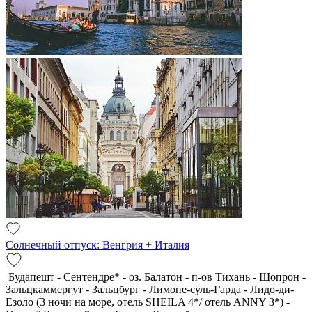
Солнечный отпуск: Венгрия + Италия
Будапешт - Сентендре* - оз. Балатон - п-ов Тихань - Шопрон -
Зальцкаммергут - Зальцбург - Лимоне-суль-Гарда - Лидо-ди-
Езоло (3 ночи на море, отель SHEILA 4*/ отель ANNY 3*) -