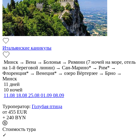
Итальянские каникулы
Минск → Вена → Болонья → Римини (7 ночей на море, отель
на 1-й береговой линии) → Сан-Марино* → Рим* →
Флоренция* → Венеция* → озеро Вёртерзее → Брно →
Минск
11 дней
10 ночей
11.08
18.08
25.08
01.09
08.09
Туроператор:
Голубая птица
от 455
EUR
+ 240
BYN
Cтоимость тура
✓