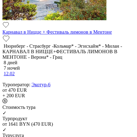
Карнавал в Ницце + Фестиваль лимонов в Ментоне
Нюрнберг - Страсбург -Кольмар* - Эгисхайм* - Милан -
КАРНАВАЛ В НИЦЦЕ+ФЕСТИВАЛЬ ЛИМОНОВ В
МЕНТОНЕ - Верона* - Грац
8 дней
7 ночей
12.02
Туроператор:
Экотур-6
от 470
EUR
+ 200
EUR
Cтоимость тура
✓
Турпродукт
от 1641
BYN
(470 EUR)
✓
Туруслуга