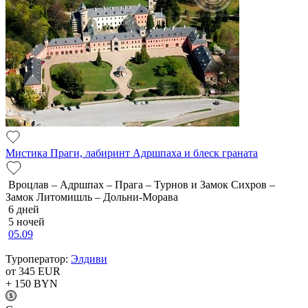
Мистика Праги, лабиринт Адршпаха и блеск граната
Вроцлав – Адршпах – Прага – Турнов и Замок Сихров –
Замок Литомишль – Дольни-Морава
6 дней
5 ночей
05.09
Туроператор:
Элдиви
от 345
EUR
+ 150
BYN