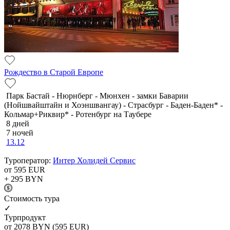
Рождество в Старой Европе
Парк Бастай - Нюрнберг - Мюнхен - замки Баварии
(Нойшвайштайн и Хоэншвангау) - Страсбург - Баден-Баден* -
Кольмар+Риквир* - Ротенбург на Таубере
8 дней
7 ночей
13.12
Туроператор:
Интер Холидей Сервис
от 595
EUR
+ 295
BYN
Cтоимость тура
✓
Турпродукт
от 2078
BYN
(595 EUR)