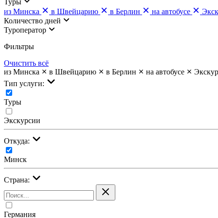
Туры
из Минска
в Швейцарию
в Берлин
на автобусе
Экс
Количество дней
Туроператор
Фильтры
Очистить всё
из Минска
в Швейцарию
в Берлин
на автобусе
Экску
Тип услуги:
Туры
Экскурсии
Откуда:
Минск
Страна:
Германия