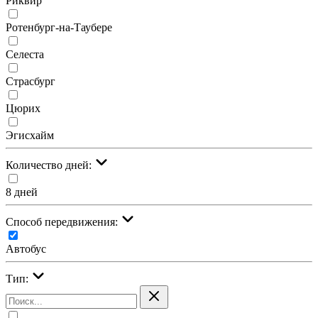
Риквир
Ротенбург-на-Таубере
Селеста
Страсбург
Цюрих
Эгисхайм
Количество дней:
8 дней
Cпособ передвижения:
Автобус
Тип: