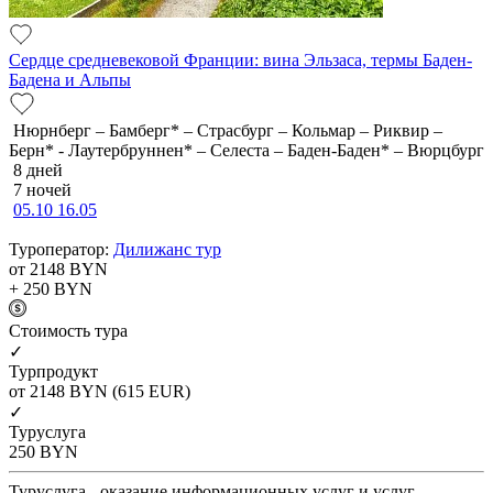
Сердце средневековой Франции: вина Эльзаса, термы Баден-
Бадена и Альпы
Нюрнберг – Бамберг* – Страсбург – Кольмар – Риквир –
Берн* - Лаутербруннен* – Селеста – Баден-Баден* – Вюрцбург
8 дней
7 ночей
05.10
16.05
Туроператор:
Дилижанс тур
от 2148
BYN
+ 250
BYN
Cтоимость тура
✓
Турпродукт
от 2148
BYN
(615 EUR)
✓
Туруслуга
250
BYN
Туруслуга - оказание информационных услуг и услуг