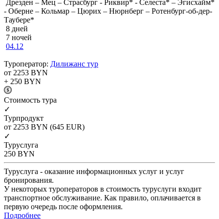
Дрезден – Мец – Страсбург - Риквир* - Селеста* – Эгисхайм*
- Оберне – Кольмар – Цюрих – Нюрнберг – Ротенбург-об-дер-
Таубере*
8 дней
7 ночей
04.12
Туроператор:
Дилижанс тур
от 2253
BYN
+ 250
BYN
Cтоимость тура
✓
Турпродукт
от 2253
BYN
(645 EUR)
✓
Туруслуга
250
BYN
Туруслуга - оказание информационных услуг и услуг
бронирования.
У некоторых туроператоров в стоимость туруслуги входит
транспортное обслуживание. Как правило, оплачивается в
первую очередь после оформления.
Подробнее