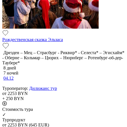
Рождественская сказка Эльзаса
Дрезден – Мец – Страсбург - Риквир* - Селеста* – Эгисхайм*
- Оберне – Кольмар – Цюрих – Нюрнберг – Ротенбург-об-дер-
Таубере*
8 дней
7 ночей
04.12
Туроператор:
Дилижанс тур
от 2253
BYN
+ 250
BYN
Cтоимость тура
✓
Турпродукт
от 2253
BYN
(645 EUR)