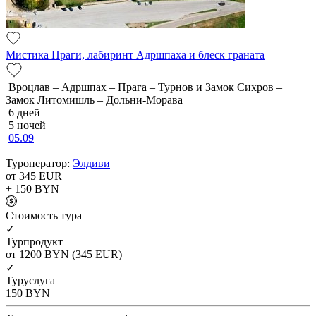
Мистика Праги, лабиринт Адршпаха и блеск граната
Вроцлав – Адршпах – Прага – Турнов и Замок Сихров –
Замок Литомишль – Дольни-Морава
6 дней
5 ночей
05.09
Туроператор:
Элдиви
от 345
EUR
+ 150
BYN
Cтоимость тура
✓
Турпродукт
от 1200
BYN
(345 EUR)
✓
Туруслуга
150
BYN