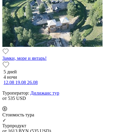
Замки, море и янтарь!
5 дней
4 ночи
12.08
19.08
26.08
Туроператор:
Дилижанс тур
от 535
USD
Cтоимость тура
✓
Турпродукт
от 1613
BYN
(535 USD)