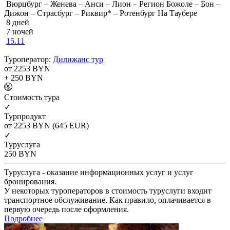
Вюрцбург – Женева – Анси – Лион – Регион Божоле – Бон –
Дижон – Страсбург – Риквир* – Ротенбург На Таубере
8 дней
7 ночей
15.11
Туроператор:
Дилижанс тур
от 2253
BYN
+ 250
BYN
Cтоимость тура
✓
Турпродукт
от 2253
BYN
(645 EUR)
✓
Туруслуга
250
BYN
Туруслуга - оказание информационных услуг и услуг
бронирования.
У некоторых туроператоров в стоимость туруслуги входит
транспортное обслуживание. Как правило, оплачивается в
первую очередь после оформления.
Подробнее