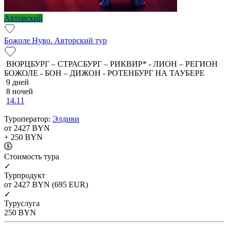
Авторский
Божоле Нуво. Авторский тур
ВЮРЦБУРГ – СТРАСБУРГ – РИКВИР* - ЛИОН – РЕГИОН
БОЖОЛЕ - БОН – ДИЖОН - РОТЕНБУРГ НА ТАУБЕРЕ
9 дней
8 ночей
14.11
Туроператор:
Элдиви
от 2427
BYN
+ 250
BYN
Cтоимость тура
✓
Турпродукт
от 2427
BYN
(695 EUR)
✓
Туруслуга
250
BYN