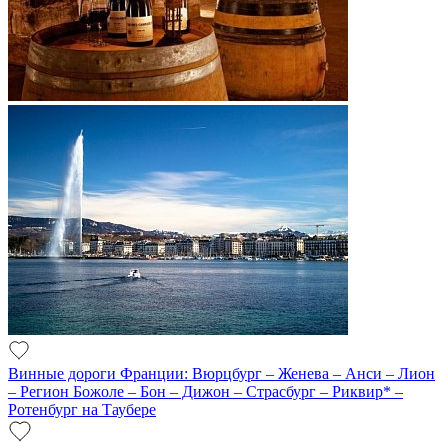
Винные дороги Франции: Вюрцбург – Женева – Анси – Лион
– Регион Божоле – Бон – Дижон – Страсбург – Риквир* –
Ротенбург на Таубере