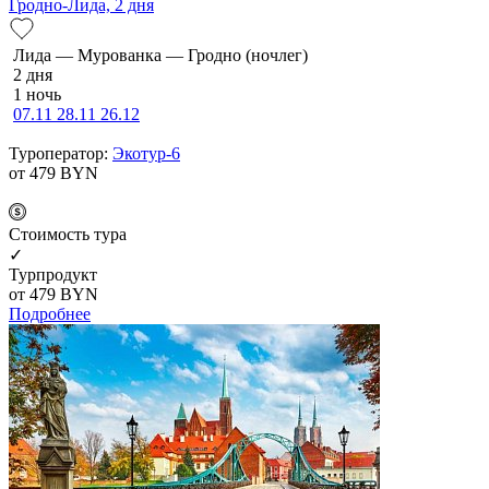
Гродно-Лида, 2 дня
Ли­да — Мурованка — Грод­но (ночлег)
2 дня
1 ночь
07.11
28.11
26.12
Туроператор:
Экотур-6
от 479
BYN
Cтоимость тура
✓
Турпродукт
от 479
BYN
Подробнее