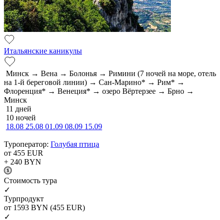
Итальянские каникулы
Минск → Вена → Болонья → Римини (7 ночей на море, отель
на 1-й береговой линии) → Сан-Марино* → Рим* →
Флоренция* → Венеция* → озеро Вёртерзее → Брно →
Минск
11 дней
10 ночей
18.08
25.08
01.09
08.09
15.09
Туроператор:
Голубая птица
от 455
EUR
+ 240
BYN
Cтоимость тура
✓
Турпродукт
от 1593
BYN
(455 EUR)
✓