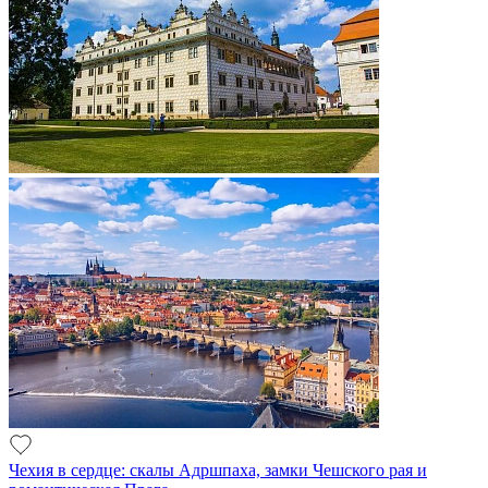
Чехия в сердце: скалы Адршпаха, замки Чешского рая и