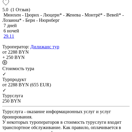
5.0
(1 Отзыв)
Мюнхен - Цюрих - Люцерн* - Женева - Монтрё* - Вевей* -
Лозанна* - Берн - Нюрнберг
7 дней
6 ночей
29.11
Туроператор:
Дилижанс тур
от 2288
BYN
+ 250
BYN
Cтоимость тура
✓
Турпродукт
от 2288
BYN
(655 EUR)
✓
Туруслуга
250
BYN
Туруслуга - оказание информационных услуг и услуг
бронирования.
У некоторых туроператоров в стоимость туруслуги входит
транспортное обслуживание. Как правило, оплачивается в