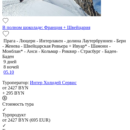
В полном шоколаде: Франция + Швейцария
Прага - Люцерн - Интерлакен - долина Лаутербруннен - Берн
- Женева - Швейцарская Ривьера + Ивуар* - Шамони -
Монблан* - Анси - Кольмар - Риквир - Страсбург - Баден-
Баден
9 дней
8 ночей
05.10
Туроператор:
Интер Холидей Сервис
от 2427
BYN
+ 295
BYN
Cтоимость тура
✓
Турпродукт
от 2427
BYN
(695 EUR)
✓