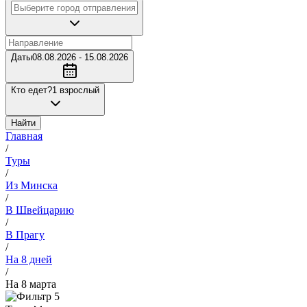
Даты
08.08.2026 - 15.08.2026
Кто едет?
1 взрослый
Найти
Главная
/
Туры
/
Из Минска
/
В Швейцарию
/
В Прагу
/
На 8 дней
/
На 8 марта
5