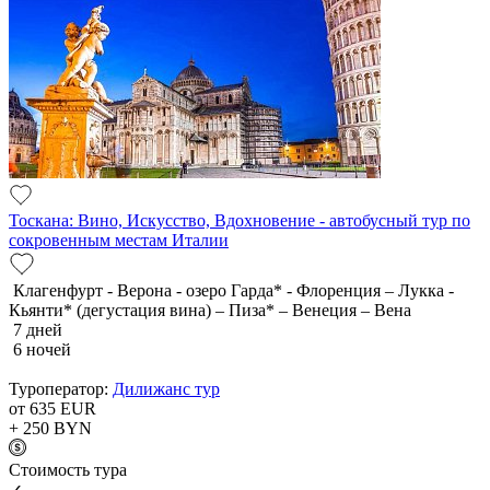
Тоскана: Вино, Искусство, Вдохновение - автобусный тур по
сокровенным местам Италии
Клагенфурт - Верона - озеро Гарда* - Флоренция – Лукка -
Кьянти* (дегустация вина) – Пиза* – Венеция – Вена
7 дней
6 ночей
Туроператор:
Дилижанс тур
от 635
EUR
+ 250
BYN
Cтоимость тура