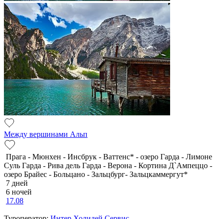
Между вершинами Альп
Прага - Мюнхен - Инсбрук - Ваттенс* - озеро Гарда - Лимоне
Суль Гарда - Рива дель Гарда - Верона - Кортина Д`Ампеццо -
озеро Брайес - Больцано - Зальцбург- Зальцкаммергут*
7 дней
6 ночей
17.08
Туроператор:
Интер Холидей Сервис