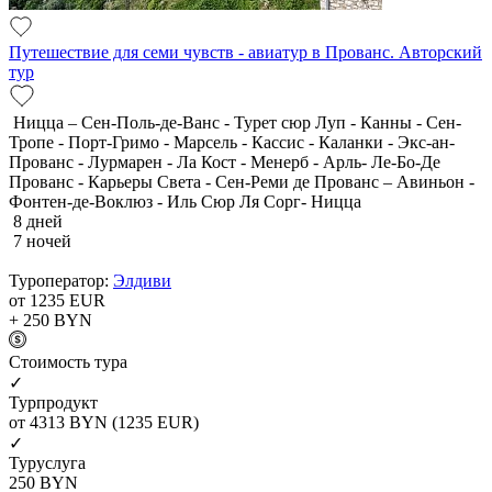
Путешествие для семи чувств - авиатур в Прованс. Авторский
тур
Ницца – Сен-Поль-де-Ванс - Турет сюр Луп - Канны - Сен-
Тропе - Порт-Гримо - Марсель - Кассис - Каланки - Экс-ан-
Прованс - Лурмарен - Ла Кост - Менерб - Арль- Ле-Бо-Де
Прованс - Карьеры Света - Сен-Реми де Прованс – Авиньон -
Фонтен-де-Воклюз - Иль Сюр Ля Сорг- Ницца
8 дней
7 ночей
Туроператор:
Элдиви
от 1235
EUR
+ 250
BYN
Cтоимость тура
✓
Турпродукт
от 4313
BYN
(1235 EUR)
✓
Туруслуга
250
BYN