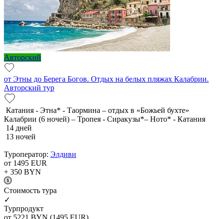
Авторский
от Этны до Берега Богов. Отдых на белых пляжах Калабрии.
Авторский тур
Катания - Этна* - Таормина – отдых в «Божьей бухте»
Калабрии (6 ночей) – Тропея - Сиракузы*– Ното* - Катания
14 дней
13 ночей
Туроператор:
Элдиви
от 1495
EUR
+ 350
BYN
Cтоимость тура
✓
Турпродукт
от 5221
BYN
(1495 EUR)