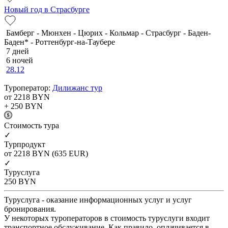
Новый год в Страсбурге
Бамберг - Мюнхен - Цюрих - Кольмар - Страсбург - Баден-
Баден* - Роттенбург-на-Таубере
7 дней
6 ночей
28.12
Туроператор:
Дилижанс тур
от 2218
BYN
+ 250
BYN
Cтоимость тура
✓
Турпродукт
от 2218
BYN
(635 EUR)
✓
Туруслуга
250
BYN
Туруслуга - оказание информационных услуг и услуг
бронирования.
У некоторых туроператоров в стоимость туруслуги входит
транспортное обслуживание. Как правило, оплачивается в