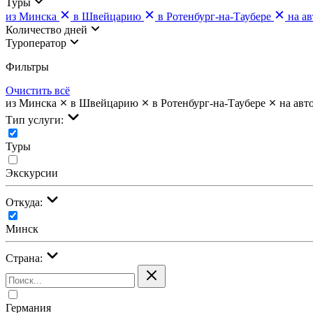
Туры
из Минска
в Швейцарию
в Ротенбург-на-Таубере
на ав
Количество дней
Туроператор
Фильтры
Очистить всё
из Минска
в Швейцарию
в Ротенбург-на-Таубере
на авт
Тип услуги:
Туры
Экскурсии
Откуда:
Минск
Страна:
Германия