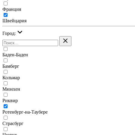
Франция
Швейцария
Город:
Баден-Баден
Бамберг
Кольмар
Мюнхен
Риквир
Ротенбург-на-Таубере
Страсбург
Цюрих