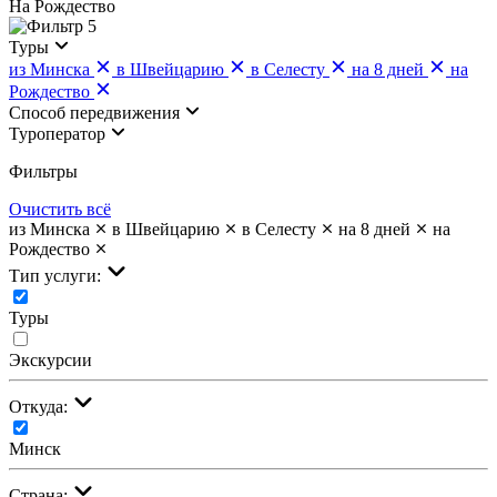
На Рождество
5
Туры
из Минска
в Швейцарию
в Селесту
на 8 дней
на
Рождество
Cпособ передвижения
Туроператор
Фильтры
Очистить всё
из Минска
в Швейцарию
в Селесту
на 8 дней
на
Рождество
Тип услуги:
Туры
Экскурсии
Откуда:
Минск
Страна: