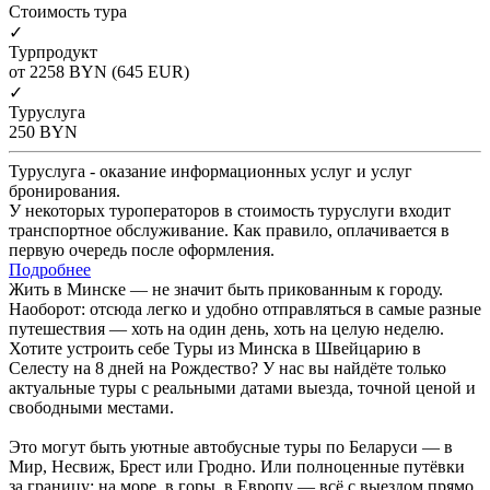
Cтоимость тура
✓
Турпродукт
от 2258
BYN
(645 EUR)
✓
Туруслуга
250
BYN
Туруслуга - оказание информационных услуг и услуг
бронирования.
У некоторых туроператоров в стоимость туруслуги входит
транспортное обслуживание. Как правило, оплачивается в
первую очередь после оформления.
Подробнее
Жить в Минске — не значит быть прикованным к городу.
Наоборот: отсюда легко и удобно отправляться в самые разные
путешествия — хоть на один день, хоть на целую неделю.
Хотите устроить себе Туры из Минска в Швейцарию в
Селесту на 8 дней на Рождество? У нас вы найдёте только
актуальные туры с реальными датами выезда, точной ценой и
свободными местами.
Это могут быть уютные автобусные туры по Беларуси — в
Мир, Несвиж, Брест или Гродно. Или полноценные путёвки
за границу: на море, в горы, в Европу — всё с выездом прямо