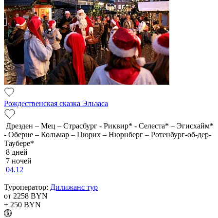
Рождественская сказка Эльзаса
Дрезден – Мец – Страсбург - Риквир* - Селеста* – Эгисхайм*
- Оберне – Кольмар – Цюрих – Нюрнберг – Ротенбург-об-дер-
Таубере*
8 дней
7 ночей
04.12
Туроператор:
Дилижанс тур
от 2258
BYN
+ 250
BYN