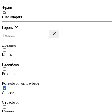
Франция
Швейцария
Город:
Дрезден
Кольмар
Нюрнберг
Риквир
Ротенбург-на-Таубере
Селеста
Страсбург
Цюрих