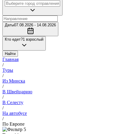
Даты
07.08.2026 - 14.08.2026
Кто едет?
1 взрослый
Найти
Главная
/
Туры
/
Из Минска
/
В Швейцарию
/
В Селесту
/
На автобусе
/
По Европе
5