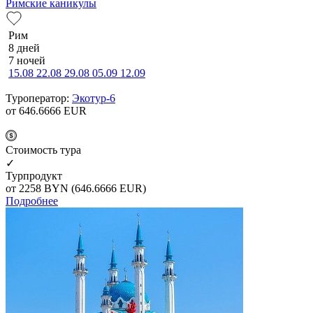
Римские каникулы
Рим
8 дней
7 ночей
15.08
22.08
29.08
05.09
12.09
Туроператор:
Экотур-6
от 646.6666
EUR
Cтоимость тура
✓
Турпродукт
от 2258
BYN
(646.6666 EUR)
Подробнее