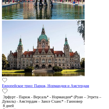
Европейское трио: Париж, Нормандия и Амстердам
Эрфурт - Париж - Версаль* - Нормандия* (Руан – Этрета –
Дувиль) - Амстердам – Зансе Сханс* - Ганновер
8 дней