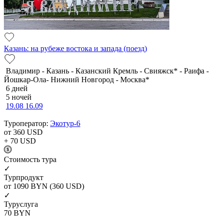
Казань: на рубеже востока и запада (поезд)
Владимир - Казань - Казанский Кремль - Свияжск* - Раифа -
Йошкар-Ола- Нижний Новгород - Москва*
6 дней
5 ночей
19.08
16.09
Туроператор:
Экотур-6
от 360
USD
+ 70
USD
Cтоимость тура
✓
Турпродукт
от 1090
BYN
(360 USD)
✓
Туруслуга
70
BYN