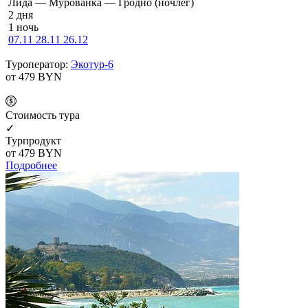
Ли­да — Мурованка — Грод­но (ночлег)
2 дня
1 ночь
07.11
28.11
26.12
Туроператор:
Экотур-6
от 479
BYN
Cтоимость тура
✓
Турпродукт
от 479
BYN
Подробнее