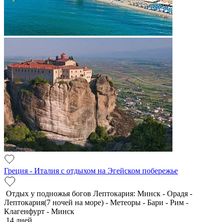
Греция - Италия с отдыхом на Эгейском побережье
Отдых у подножья богов Лептокария: Минск - Орадя -
Лептокария(7 ночей на море) - Метеоры - Бари - Рим -
Клагенфурт - Минск
14 дней