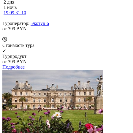
2 дня
1 ночь
19.09
31.10
Туроператор:
Экотур-6
от 399
BYN
Cтоимость тура
✓
Турпродукт
от 399
BYN
Подробнее