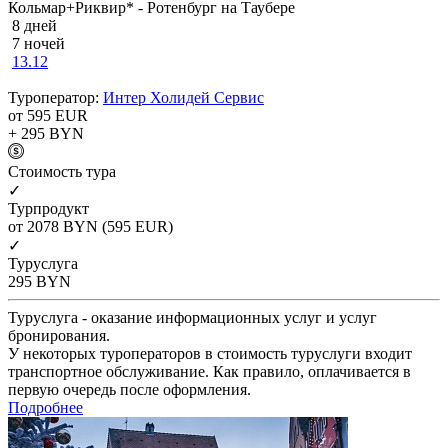
Кольмар+Риквир* - Ротенбург на Таубере
8 дней
7 ночей
13.12
Туроператор:
Интер Холидей Сервис
от 595
EUR
+ 295
BYN
Cтоимость тура
✓
Турпродукт
от 2078
BYN
(595 EUR)
✓
Туруслуга
295
BYN
Туруслуга - оказание информационных услуг и услуг
бронирования.
У некоторых туроператоров в стоимость туруслуги входит
транспортное обслуживание. Как правило, оплачивается в
первую очередь после оформления.
Подробнее