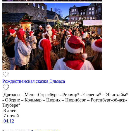
Рождественская сказка Эльзаса
Дрезден – Мец – Страсбург - Риквир* - Селеста* – Эгисхайм*
- Оберне – Кольмар – Цюрих – Нюрнберг – Ротенбург-об-дер-
Таубере*
8 дней
7 ночей
04.12