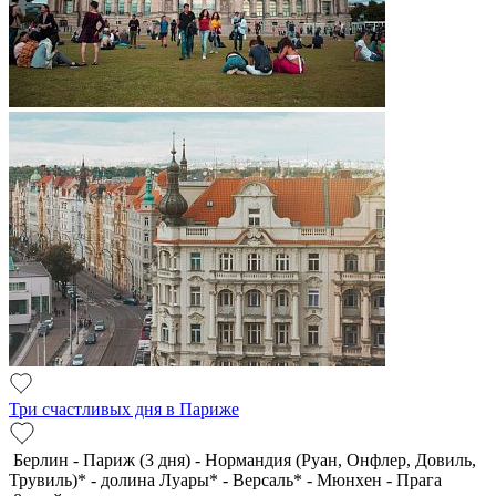
Три счастливых дня в Париже
Берлин - Париж (3 дня) - Нормандия (Руан, Онфлер, Довиль,
Трувиль)* - долина Луары* - Версаль* - Мюнхен - Прага