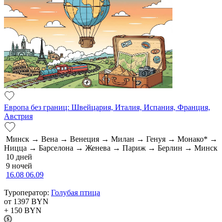
Европа без границ: Швейцария, Италия, Испания, Франция,
Австрия
Минск → Вена → Венеция → Милан → Генуя → Монако* →
Ницца → Барселона → Женева → Париж → Берлин → Минск
10 дней
9 ночей
16.08
06.09
Туроператор:
Голубая птица
от 1397
BYN
+ 150
BYN