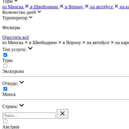
Туры
из Минска
в Швейцарию
в Верону
на автобусе
на к
Количество дней
Туроператор
Фильтры
Очистить всё
из Минска
в Швейцарию
в Верону
на автобусе
на кар
Тип услуги:
Туры
Экскурсии
Откуда:
Минск
Страна:
Австрия