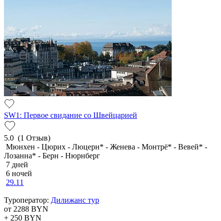
SW1: Первое свидание со Швейцарией
5.0
(1 Отзыв)
Мюнхен - Цюрих - Люцерн* - Женева - Монтрё* - Вевей* -
Лозанна* - Берн - Нюрнберг
7 дней
6 ночей
29.11
Туроператор:
Дилижанс тур
от 2288
BYN
+ 250
BYN