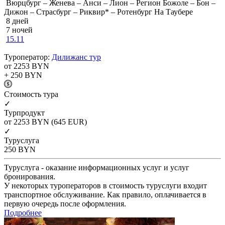
Вюрцбург – Женева – Анси – Лион – Регион Божоле – Бон –
Дижон – Страсбург – Риквир* – Ротенбург На Таубере
8 дней
7 ночей
15.11
Туроператор:
Дилижанс тур
от 2253
BYN
+ 250
BYN
Cтоимость тура
✓
Турпродукт
от 2253
BYN
(645 EUR)
✓
Туруслуга
250
BYN
Туруслуга - оказание информационных услуг и услуг
бронирования.
У некоторых туроператоров в стоимость туруслуги входит
транспортное обслуживание. Как правило, оплачивается в
первую очередь после оформления.
Подробнее