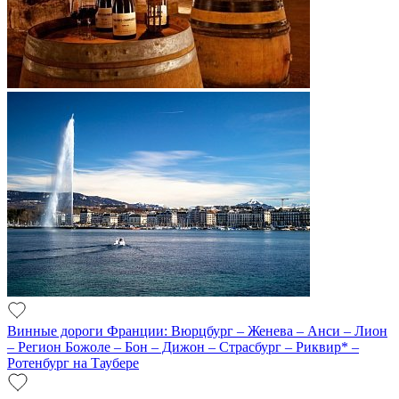
Винные дороги Франции: Вюрцбург – Женева – Анси – Лион
– Регион Божоле – Бон – Дижон – Страсбург – Риквир* –
Ротенбург на Таубере