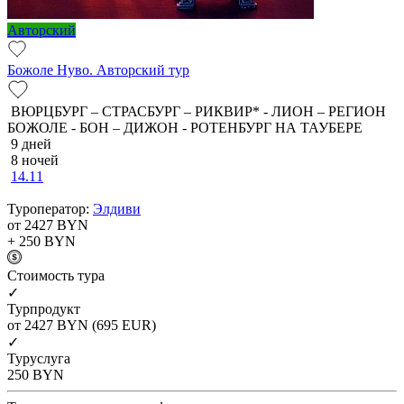
Авторский
Божоле Нуво. Авторский тур
ВЮРЦБУРГ – СТРАСБУРГ – РИКВИР* - ЛИОН – РЕГИОН
БОЖОЛЕ - БОН – ДИЖОН - РОТЕНБУРГ НА ТАУБЕРЕ
9 дней
8 ночей
14.11
Туроператор:
Элдиви
от 2427
BYN
+ 250
BYN
Cтоимость тура
✓
Турпродукт
от 2427
BYN
(695 EUR)
✓
Туруслуга
250
BYN