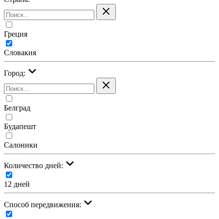
Греция
Словакия
Город:
Белград
Будапешт
Салоники
Количество дней:
12 дней
Cпособ передвижения: