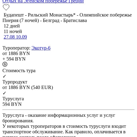
Отдых на Эгейском побережье Греции
Будапешт - Рильский Монастырь* - Олимпийское побережье
Пиерия (7 ночей) - Белград - Братислава
12 дней
11 ночей
27.08
10.09
Туроператор:
Экотур-6
от 1886
BYN
+ 594
BYN
Cтоимость тура
✓
Турпродукт
от 1886
BYN
(540 EUR)
✓
Туруслуга
594
BYN
Туруслуга - оказание информационных услуг и услуг
бронирования.
У некоторых туроператоров в стоимость туруслуги входит
транспортное обслуживание. Как правило, оплачивается в