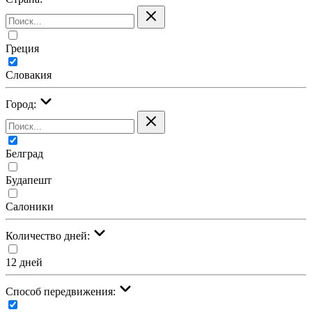
Греция
Словакия
Город:
Белград
Будапешт
Салоники
Количество дней:
12 дней
Cпособ передвижения: