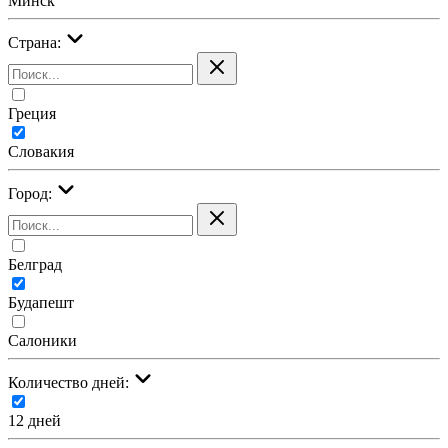
Минск
Страна:
Греция
Словакия
Город:
Белград
Будапешт
Салоники
Количество дней:
12 дней