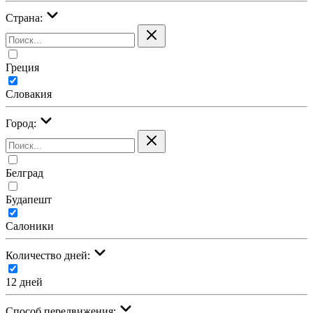
Страна:
Греция
Словакия
Город:
Белград
Будапешт
Салоники
Количество дней:
12 дней
Cпособ передвижения: