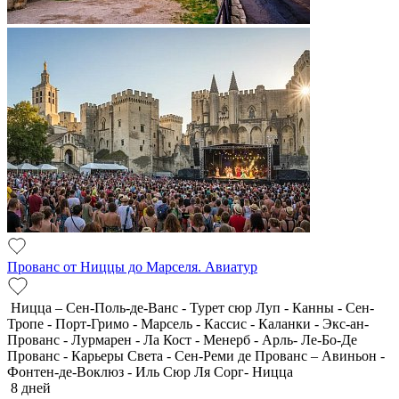
Прованс от Ниццы до Марселя. Авиатур
Ницца – Сен-Поль-де-Ванс - Турет сюр Луп - Канны - Сен-
Тропе - Порт-Гримо - Марсель - Кассис - Каланки - Экс-ан-
Прованс - Лурмарен - Ла Кост - Менерб - Арль- Ле-Бо-Де
Прованс - Карьеры Света - Сен-Реми де Прованс – Авиньон -
Фонтен-де-Воклюз - Иль Сюр Ля Сорг- Ницца
8 дней