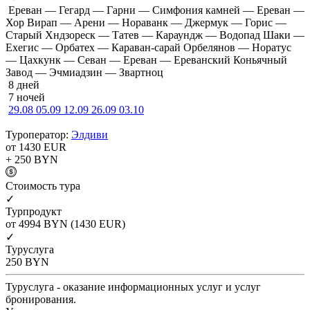
Ереван — Гегард — Гарни — Симфония камней — Ереван —
Хор Вирап — Арени — Нораванк — Джермук — Горис —
Старый Хндзореск — Татев — Караундж — Водопад Шаки —
Ехегис — Орбатех — Караван-сарай Орбелянов — Норатус
— Цахкунк — Севан — Ереван — Ереванский Коньячный
Завод — Эчмиадзин — Звартноц
8 дней
7 ночей
29.08
05.09
12.09
26.09
03.10
Туроператор:
Элдиви
от 1430
EUR
+ 250
BYN
Cтоимость тура
✓
Турпродукт
от 4994
BYN
(1430 EUR)
✓
Туруслуга
250
BYN
Туруслуга - оказание информационных услуг и услуг
бронирования.