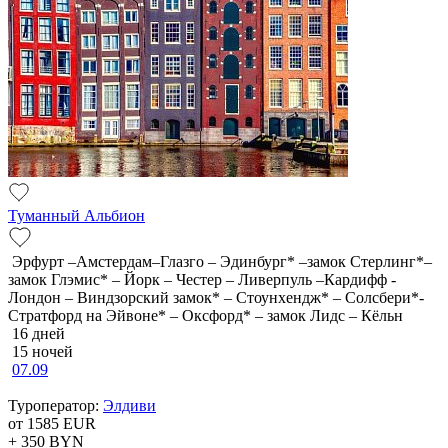
Туманный Альбион
Эрфурт –Амстердам–Глазго – Эдинбург* –замок Стерлинг*–
замок Глэмис* – Йорк – Честер – Ливерпуль –Кардифф -
Лондон – Виндзорский замок* – Стоунхендж* – Солсбери*-
Стратфорд на Эйвоне* – Оксфорд* – замок Лидс – Кёльн
16 дней
15 ночей
07.09
Туроператор:
Элдиви
от 1585
EUR
+ 350
BYN