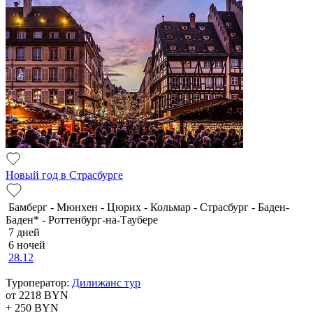
Новый год в Страсбурге
Бамберг - Мюнхен - Цюрих - Кольмар - Страсбург - Баден-
Баден* - Роттенбург-на-Таубере
7 дней
6 ночей
28.12
Туроператор:
Дилижанс тур
от 2218
BYN
+ 250
BYN