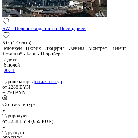
SW1: Первое свидание со Швейцарией
5.0
(1 Отзыв)
Мюнхен - Цюрих - Люцерн* - Женева - Монтрё* - Вевей* -
Лозанна* - Берн - Нюрнберг
7 дней
6 ночей
29.11
Туроператор:
Дилижанс тур
от 2288
BYN
+ 250
BYN
Cтоимость тура
✓
Турпродукт
от 2288
BYN
(655 EUR)
✓
Туруслуга