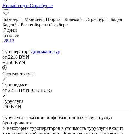
Новый год в Страсбурге
Бамберг - Мюнхен - Цюрих - Кольмар - Страсбург - Баден-
Баден* - Роттенбург-на-Таубере
7 дней
6 ночей
28.12
Туроператор:
Дилижанс тур
от 2218
BYN
+ 250
BYN
Cтоимость тура
✓
Турпродукт
от 2218
BYN
(635 EUR)
✓
Туруслуга
250
BYN
Туруслуга - оказание информационных услуг и услуг
бронирования.
У некоторых туроператоров в стоимость туруслуги входит
транспортное обслуживание. Как правило, оплачивается в