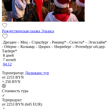
Рождественская сказка Эльзаса
Дрезден – Мец – Страсбург - Риквир* - Селеста* – Эгисхайм*
- Оберне – Кольмар – Цюрих – Нюрнберг – Ротенбург-об-дер-
Таубере*
8 дней
7 ночей
04.12
Туроператор:
Дилижанс тур
от 2253
BYN
+ 250
BYN
Cтоимость тура
✓
Турпродукт
от 2253
BYN
(645 EUR)
✓