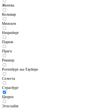
Женева
Кольмар
Мюнхен
Нюрнберг
Париж
Прага
Риквир
Ротенбург-на-Таубере
Селеста
Страсбург
Цюрих
Эгисхайм