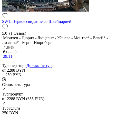
SW1: Первое свидание со Швейцарией
5.0
(1 Отзыв)
Мюнхен - Цюрих - Люцерн* - Женева - Монтрё* - Вевей* -
Лозанна* - Берн - Нюрнберг
7 дней
6 ночей
29.11
Туроператор:
Дилижанс тур
от 2288
BYN
+ 250
BYN
Cтоимость тура
✓
Турпродукт
от 2288
BYN
(655 EUR)
✓
Туруслуга
250
BYN