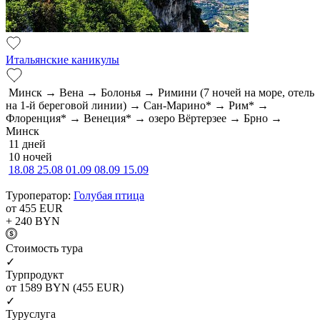
Итальянские каникулы
Минск → Вена → Болонья → Римини (7 ночей на море, отель
на 1-й береговой линии) → Сан-Марино* → Рим* →
Флоренция* → Венеция* → озеро Вёртерзее → Брно →
Минск
11 дней
10 ночей
18.08
25.08
01.09
08.09
15.09
Туроператор:
Голубая птица
от 455
EUR
+ 240
BYN
Cтоимость тура
✓
Турпродукт
от 1589
BYN
(455 EUR)
✓
Туруслуга