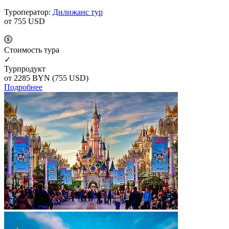
Туроператор:
Дилижанс тур
от 755
USD
Cтоимость тура
✓
Турпродукт
от 2285
BYN
(755 USD)
Подробнее