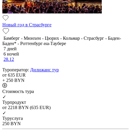
Новый год в Страсбурге
Бамберг - Мюнхен - Цюрих - Кольмар - Страсбург - Баден-
Баден* - Роттенбург-на-Таубере
7 дней
6 ночей
28.12
Туроператор:
Дилижанс тур
от 635
EUR
+ 250
BYN
Cтоимость тура
✓
Турпродукт
от 2218
BYN
(635 EUR)
✓
Туруслуга
250
BYN