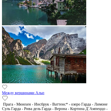
Между вершинами Альп
Прага - Мюнхен - Инсбрук - Ваттенс* - озеро Гарда - Лимоне
Суль Гарда - Рива дель Гарда - Верона - Кортина Д`Ампеццо -