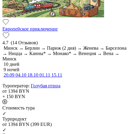
Европейское приключение
4.7
(14 Отзывов)
Минск → Берлин → Париж (2 дня) → Женева → Барселона
→ Ницца → Канны* → Монако* → Венеция → Вена →
Минск
10 дней
9 ночей
20.09
04.10
18.10
01.11
15.11
Туроператор:
Голубая птица
от 1394
BYN
+ 150
BYN
Cтоимость тура
✓
Турпродукт
от 1394
BYN
(399 EUR)
✓