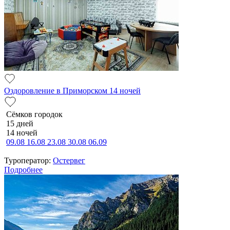
Оздоровление в Приморском 14 ночей
Сёмков городок
15 дней
14 ночей
09.08
16.08
23.08
30.08
06.09
Туроператор:
Остервег
Подробнее