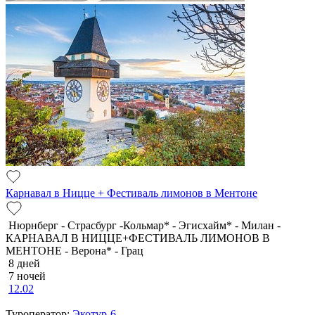
Карнавал в Ницце + Фестиваль лимонов в Ментоне
Нюрнберг - Страсбург -Кольмар* - Эгисхайм* - Милан -
КАРНАВАЛ В НИЦЦЕ+ФЕСТИВАЛЬ ЛИМОНОВ В
МЕНТОНЕ - Верона* - Грац
8 дней
7 ночей
12.02
Туроператор:
Экотур-6