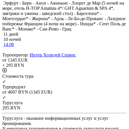
Эрфурт - Берн - Анси - Авиньон - Ллорет де Мар (5 ночей на
море, отель H-TOP Amatista 4*/ GHT Aguarium & SPA 4*,
завтраки и ужины - шведский стол) - Барселона* -
Монтсеррат* - Жирона* - Арль - Ле-Бо-де-Прованс - Лазурное
побережье Франции (4 ночи на море) - Ницца* - Сент Поль де
Ванс* - Монако* - Сан-Ремо - Грац
11 дней
10 ночей
14.08
Туроператор:
Интер Холидей Сервис
от 1345
EUR
+ 295
BYN
Cтоимость тура
✓
Турпродукт
от 4697
BYN
(1345 EUR)
✓
Туруслуга
295
BYN
Туруслуга - оказание информационных услуг и услуг
бронирования.
У некоторых туроператоров в стоимость туруслуги входит