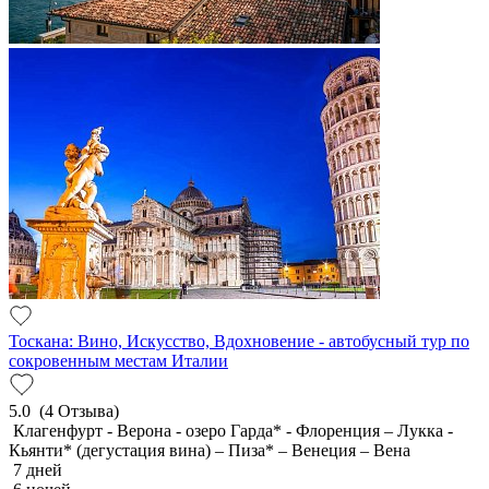
Тоскана: Вино, Искусство, Вдохновение - автобусный тур по
сокровенным местам Италии
5.0
(4 Отзыва)
Клагенфурт - Верона - озеро Гарда* - Флоренция – Лукка -
Кьянти* (дегустация вина) – Пиза* – Венеция – Вена
7 дней