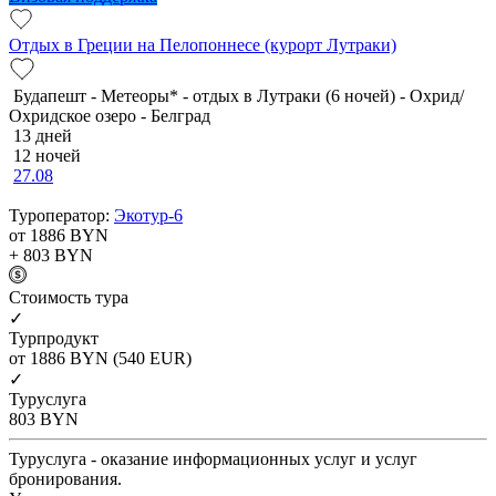
Отдых в Греции на Пелопоннесе (курорт Лутраки)
Будапешт - Метеоры* - отдых в Лутраки (6 ночей) - Охрид/
Охридское озеро - Белград
13 дней
12 ночей
27.08
Туроператор:
Экотур-6
от 1886
BYN
+ 803
BYN
Cтоимость тура
✓
Турпродукт
от 1886
BYN
(540 EUR)
✓
Туруслуга
803
BYN
Туруслуга - оказание информационных услуг и услуг
бронирования.