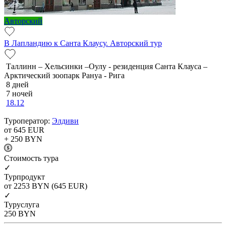
Авторский
В Лапландию к Санта Клаусу. Авторский тур
Таллинн – Хельсинки –Оулу - резиденция Санта Клауса –
Арктический зоопарк Рануа - Рига
8 дней
7 ночей
18.12
Туроператор:
Элдиви
от 645
EUR
+ 250
BYN
Cтоимость тура
✓
Турпродукт
от 2253
BYN
(645 EUR)
✓
Туруслуга
250
BYN