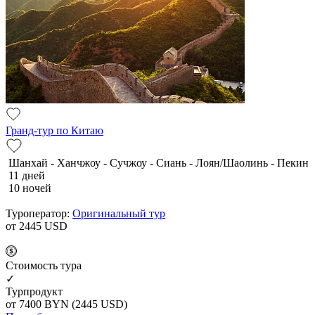
Гранд-тур по Китаю
Шанхай - Ханчжоу - Сучжоу - Сиань - Лоян/Шаолинь - Пекин
11 дней
10 ночей
Туроператор:
Оригинальный тур
от 2445
USD
Cтоимость тура
✓
Турпродукт
от 7400
BYN
(2445 USD)