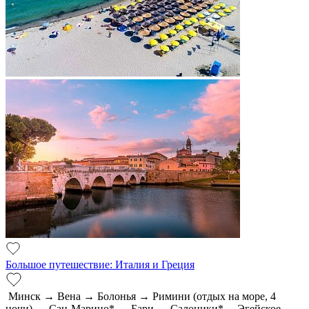
Большое путешествие: Италия и Греция
Минск → Вена → Болонья → Римини (отдых на море, 4
ночи) → Сан-Марино* → Бари → Салоники*→ Эгейское