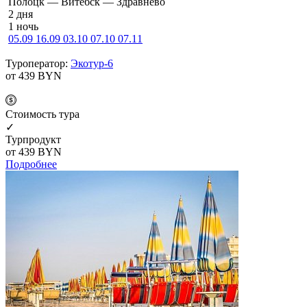
По­лоцк — Ви­тебск — Здравнёво
2 дня
1 ночь
05.09
16.09
03.10
07.10
07.11
Туроператор:
Экотур-6
от 439
BYN
Cтоимость тура
✓
Турпродукт
от 439
BYN
Подробнее