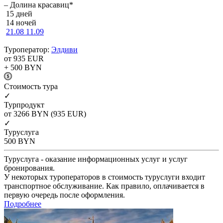
– Долина красавиц*
15 дней
14 ночей
21.08
11.09
Туроператор:
Элдиви
от 935
EUR
+ 500
BYN
Cтоимость тура
✓
Турпродукт
от 3266
BYN
(935 EUR)
✓
Туруслуга
500
BYN
Туруслуга - оказание информационных услуг и услуг
бронирования.
У некоторых туроператоров в стоимость туруслуги входит
транспортное обслуживание. Как правило, оплачивается в
первую очередь после оформления.
Подробнее