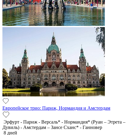
Европейское трио: Париж, Нормандия и Амстердам
Эрфурт - Париж - Версаль* - Нормандия* (Руан – Этрета –
Дувиль) - Амстердам – Зансе Сханс* - Ганновер
8 дней