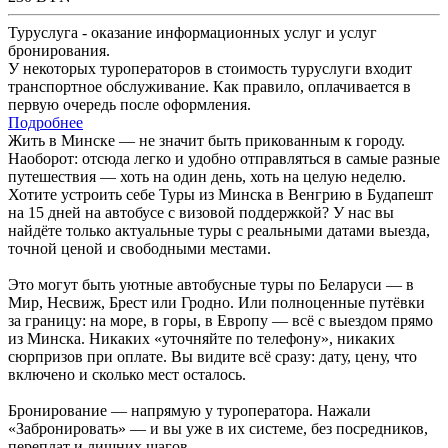
Туруслуга - оказание информационных услуг и услуг
бронирования.
У некоторых туроператоров в стоимость туруслуги входит
транспортное обслуживание. Как правило, оплачивается в
первую очередь после оформления.
Подробнее
Жить в Минске — не значит быть прикованным к городу.
Наоборот: отсюда легко и удобно отправляться в самые разные
путешествия — хоть на один день, хоть на целую неделю.
Хотите устроить себе Туры из Минска в Венгрию в Будапешт
на 15 дней на автобусе с визовой поддержкой? У нас вы
найдёте только актуальные туры с реальными датами выезда,
точной ценой и свободными местами.
Это могут быть уютные автобусные туры по Беларуси — в
Мир, Несвиж, Брест или Гродно. Или полноценные путёвки
за границу: на море, в горы, в Европу — всё с выездом прямо
из Минска. Никаких «уточняйте по телефону», никаких
сюрпризов при оплате. Вы видите всё сразу: дату, цену, что
включено и сколько мест осталось.
Бронирование — напрямую у туроператора. Нажали
«Забронировать» — и вы уже в их системе, без посредников,
переплат и лишних шагов.