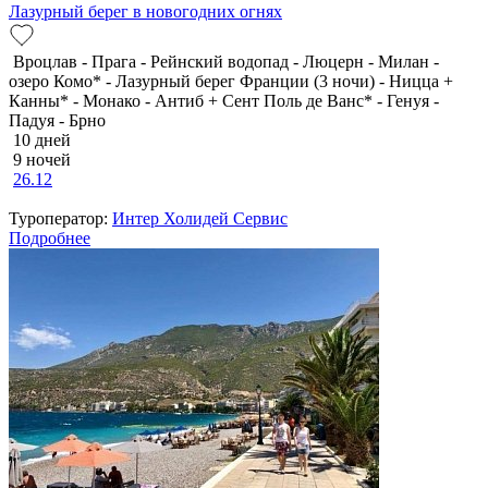
Лазурный берег в новогодних огнях
Вроцлав - Прага - Рейнский водопад - Люцерн - Милан -
озеро Комо* - Лазурный берег Франции (3 ночи) - Ницца +
Канны* - Монако - Антиб + Сент Поль де Ванс* - Генуя -
Падуя - Брно
10 дней
9 ночей
26.12
Туроператор:
Интер Холидей Сервис
Подробнее