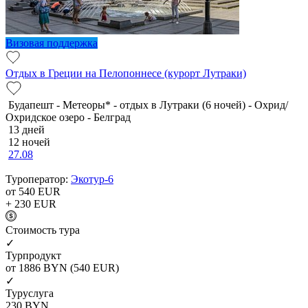
Визовая поддержка
Отдых в Греции на Пелопоннесе (курорт Лутраки)
Будапешт - Метеоры* - отдых в Лутраки (6 ночей) - Охрид/
Охридское озеро - Белград
13 дней
12 ночей
27.08
Туроператор:
Экотур-6
от 540
EUR
+ 230
EUR
Cтоимость тура
✓
Турпродукт
от 1886
BYN
(540 EUR)
✓
Туруслуга
230
BYN