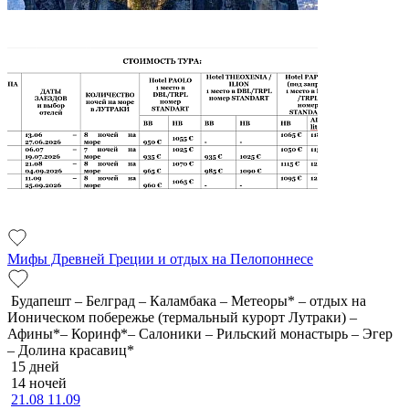
Мифы Древней Греции и отдых на Пелопоннесе
Будапешт – Белград – Каламбака – Метеоры* – отдых на
Ионическом побережье (термальный курорт Лутраки) –
Афины*– Коринф*– Салоники – Рильский монастырь – Эгер
– Долина красавиц*
15 дней
14 ночей
21.08
11.09